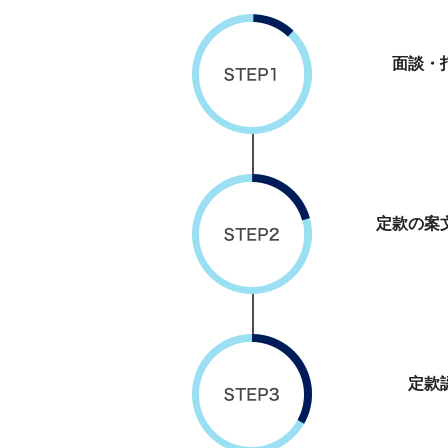
面談・
定款の案
定款