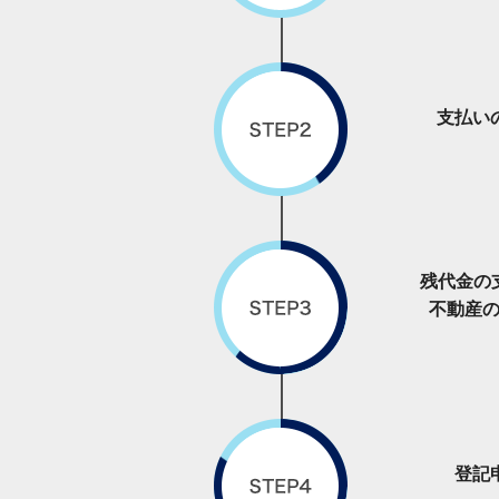
支払い
残代金の
不動産
登記